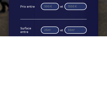
Prix entre
et
Surface
et
entre
Pièces(s)
1
2
3
4
5
6
+
Localisation