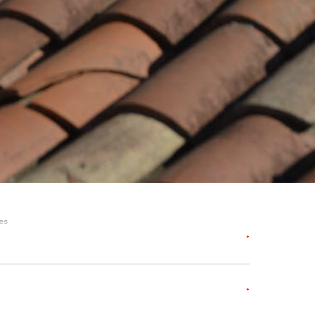
res
*
*